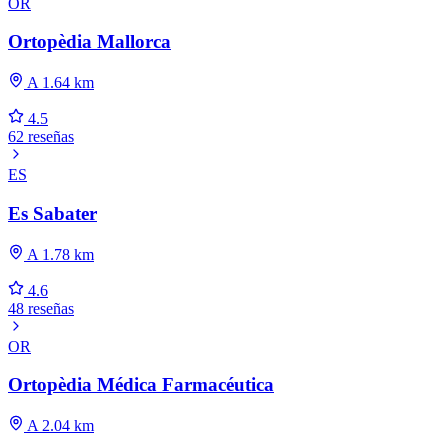
OR
Ortopèdia Mallorca
A 1.64 km
4.5
62 reseñas
ES
Es Sabater
A 1.78 km
4.6
48 reseñas
OR
Ortopèdia Médica Farmacéutica
A 2.04 km