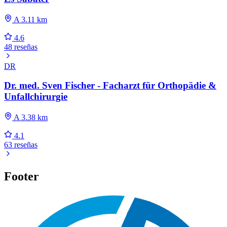
A 3.11 km
4.6
48 reseñas
DR
Dr. med. Sven Fischer - Facharzt für Orthopädie &
Unfallchirurgie
A 3.38 km
4.1
63 reseñas
Footer