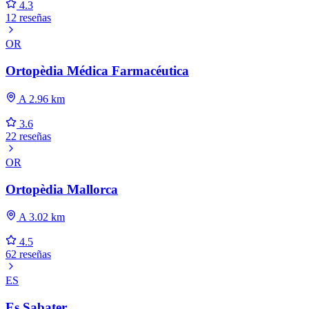
4.3
12 reseñas
OR
Ortopèdia Médica Farmacéutica
A 2.96 km
3.6
22 reseñas
OR
Ortopèdia Mallorca
A 3.02 km
4.5
62 reseñas
ES
Es Sabater