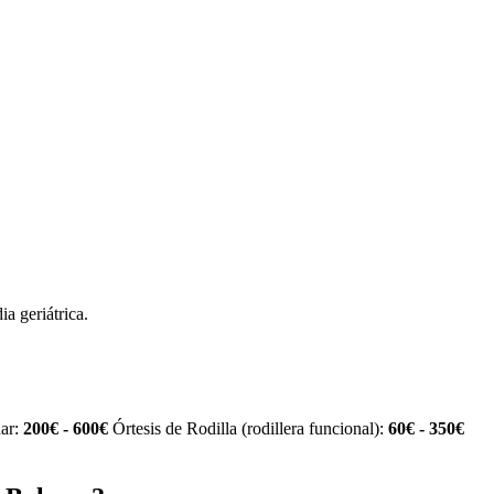
ia geriátrica.
dar:
200€ - 600€
Órtesis de Rodilla (rodillera funcional):
60€ - 350€