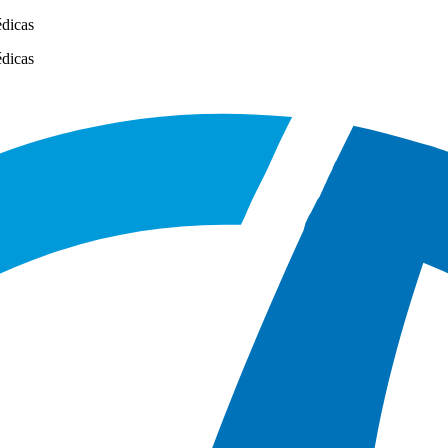
édicas
édicas