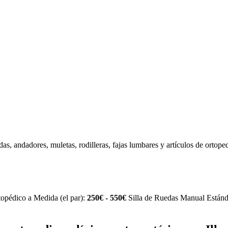
das, andadores, muletas, rodilleras, fajas lumbares y artículos de ortoped
opédico a Medida (el par):
250€ - 550€
Silla de Ruedas Manual Están