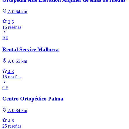
A 0.64 km
2.5
16 reseñas
RE
Rental Service Mallorca
A 0.65 km
4.3
15 reseñas
CE
Centro Ortopédico Palma
A 0.84 km
4.6
25 reseñas