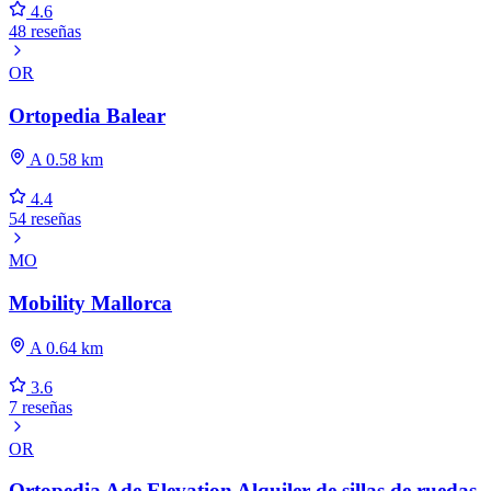
4.6
48 reseñas
OR
Ortopedia Balear
A 0.58 km
4.4
54 reseñas
MO
Mobility Mallorca
A 0.64 km
3.6
7 reseñas
OR
Ortopedia Ade Elevation Alquiler de sillas de ruedas