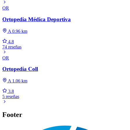
OR
Ortopedia Médica Deportiva
A 0.96 km
4.8
74 reseñas
OR
Ortopedia Coll
A 1.06 km
3.8
5 reseñas
Footer