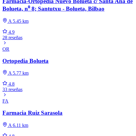
Farmacia-Ortopedia Nuevo Bolueta c/ Santa Ana de
Bolueta, n⁰ 8; Santutxu - Bolueta, Bilbao
A 5.45 km
4.9
28 reseñas
OR
Ortopedia Bolueta
A 5.77 km
4.8
33 reseñas
FA
Farmacia Ruiz Sarasola
A 6.11 km