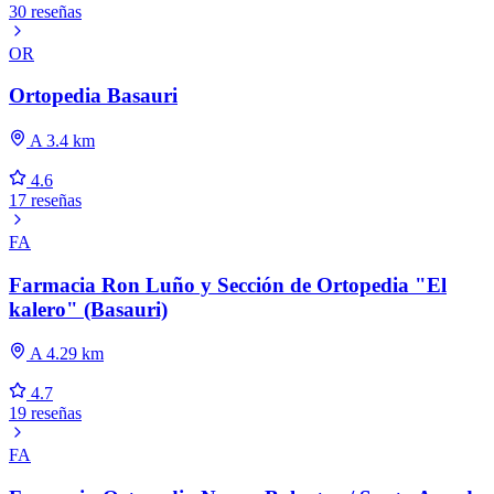
30 reseñas
OR
Ortopedia Basauri
A 3.4 km
4.6
17 reseñas
FA
Farmacia Ron Luño y Sección de Ortopedia "El
kalero" (Basauri)
A 4.29 km
4.7
19 reseñas
FA