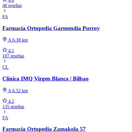
4.8
48 reseñas
FA
Farmacia Ortopedia Garmendia Purroy
A 6.38 km
4.1
107 reseñas
CL
Clínica IMQ Virgen Blanca | Bilbao
A 6.52 km
4.2
135 reseñas
FA
Farmacia Ortopedia Zamakola 57