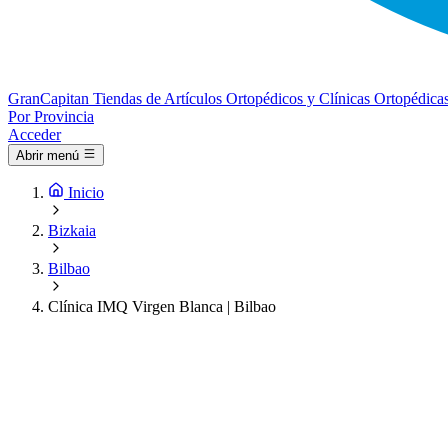
Gran
Capitan
Tiendas de Artículos Ortopédicos y Clínicas Ortopédica
Por Provincia
Acceder
Abrir menú
Inicio
Bizkaia
Bilbao
Clínica IMQ Virgen Blanca | Bilbao