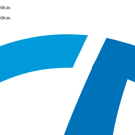
édicas
édicas