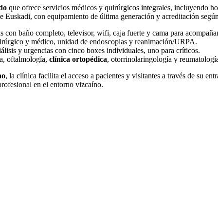
ado
que ofrece servicios médicos y quirúrgicos integrales, incluyendo hos
de Euskadi, con equipamiento de última generación y acreditación segú
s con baño completo, televisor, wifi, caja fuerte y cama para acompaña
quirúrgico y médico, unidad de endoscopias y reanimación/URPA.
lisis y urgencias con cinco boxes individuales, uno para críticos.
a, oftalmología,
clínica ortopédica
, otorrinolaringología y reumatologí
ao
, la clínica facilita el acceso a pacientes y visitantes a través de su en
rofesional en el entorno vizcaíno.