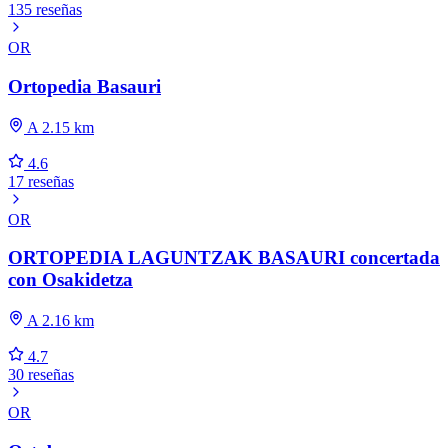
135 reseñas
OR
Ortopedia Basauri
A 2.15 km
4.6
17 reseñas
OR
ORTOPEDIA LAGUNTZAK BASAURI concertada
con Osakidetza
A 2.16 km
4.7
30 reseñas
OR