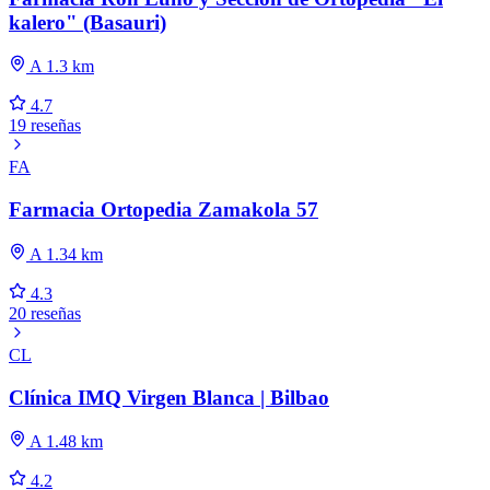
kalero" (Basauri)
A 1.3 km
4.7
19 reseñas
FA
Farmacia Ortopedia Zamakola 57
A 1.34 km
4.3
20 reseñas
CL
Clínica IMQ Virgen Blanca | Bilbao
A 1.48 km
4.2