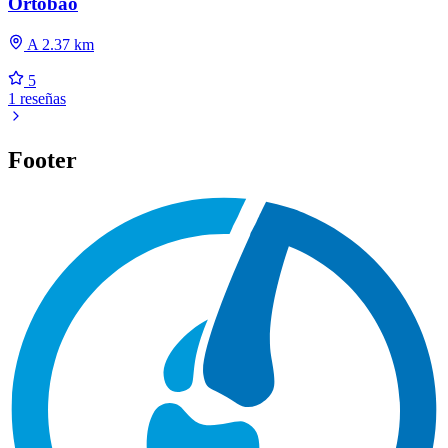
Ortobao
A 2.37 km
5
1 reseñas
Footer