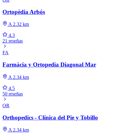
Ortopèdia Arbós
A 2.32 km
4.3
21 reseñas
FA
Farmàcia y Ortopedia Diagonal Mar
A 2.34 km
4.5
50 reseñas
OR
Orthopedics - Clínica del Pie y Tobillo
A 2.34 km