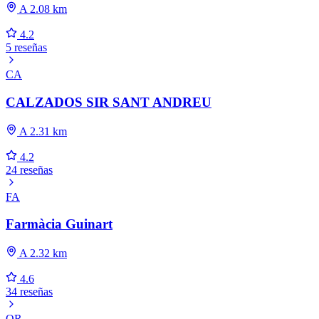
A 2.08 km
4.2
5 reseñas
CA
CALZADOS SIR SANT ANDREU
A 2.31 km
4.2
24 reseñas
FA
Farmàcia Guinart
A 2.32 km
4.6
34 reseñas
OR