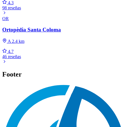
4.3
98 reseñas
OR
Ortopèdia Santa Coloma
A 2.4 km
4.7
46 reseñas
Footer