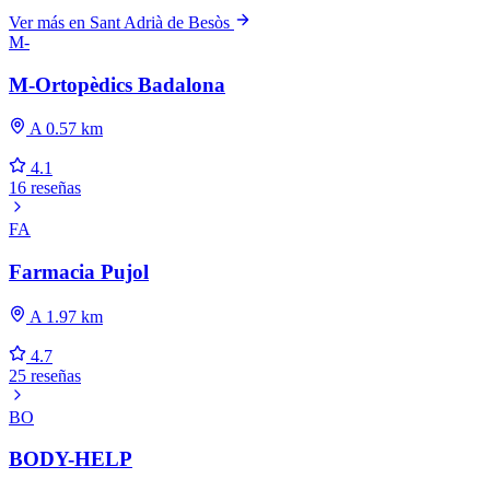
Ver más en Sant Adrià de Besòs
M-
M-Ortopèdics Badalona
A 0.57 km
4.1
16 reseñas
FA
Farmacia Pujol
A 1.97 km
4.7
25 reseñas
BO
BODY-HELP