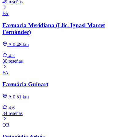
49 reseñas
FA
Farmacia Meridiana (Llic. Ignasi Marcet
Fernández)
A 0.48 km
4.2
30 reseñas
FA
Farmàcia Guinart
A 0.51 km
4.6
34 reseñas
OR
Ortopèdia Arbós