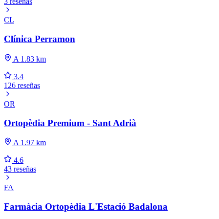
3 reseñas
CL
Clínica Perramon
A 1.83 km
3.4
126 reseñas
OR
Ortopèdia Premium - Sant Adrià
A 1.97 km
4.6
43 reseñas
FA
Farmàcia Ortopèdia L'Estació Badalona