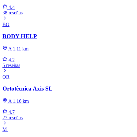
4.4
38 reseñas
BO
BODY-HELP
A 1.11 km
4.2
5 reseñas
OR
Ortotècnica Axis SL
A 1.16 km
4.7
27 reseñas
M-