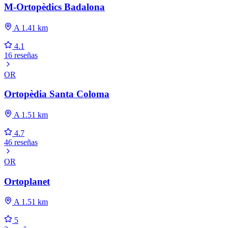
M-Ortopèdics Badalona
A 1.41 km
4.1
16 reseñas
OR
Ortopèdia Santa Coloma
A 1.51 km
4.7
46 reseñas
OR
Ortoplanet
A 1.51 km
5