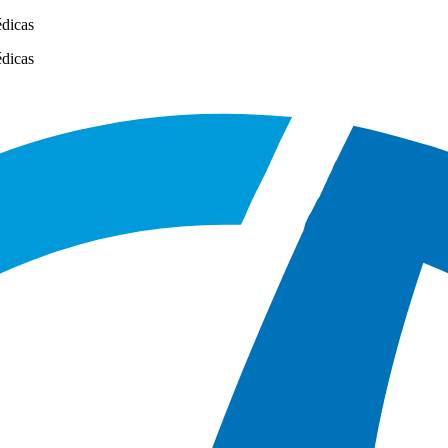
édicas
édicas