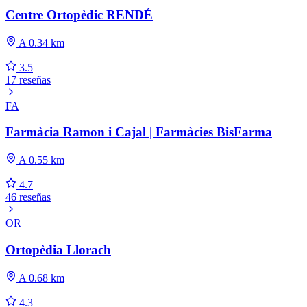
Centre Ortopèdic RENDÉ
A 0.34 km
3.5
17 reseñas
FA
Farmàcia Ramon i Cajal | Farmàcies BisFarma
A 0.55 km
4.7
46 reseñas
OR
Ortopèdia Llorach
A 0.68 km
4.3