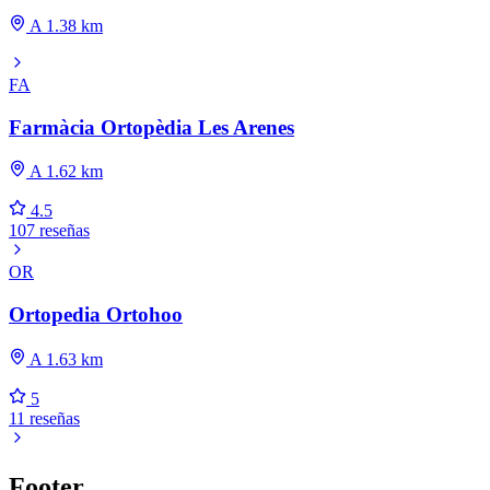
A 1.38 km
FA
Farmàcia Ortopèdia Les Arenes
A 1.62 km
4.5
107 reseñas
OR
Ortopedia Ortohoo
A 1.63 km
5
11 reseñas
Footer