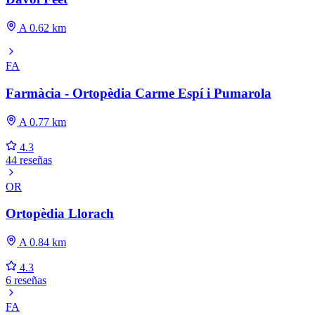
A 0.62 km
FA
Farmàcia - Ortopèdia Carme Espí i Pumarola
A 0.77 km
4.3
44 reseñas
OR
Ortopèdia Llorach
A 0.84 km
4.3
6 reseñas
FA