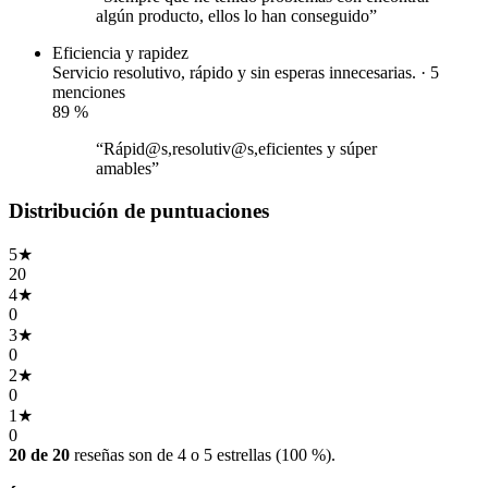
algún producto, ellos lo han conseguido”
Eficiencia y rapidez
Servicio resolutivo, rápido y sin esperas innecesarias. · 5
menciones
89
%
“Rápid@s,resolutiv@s,eficientes y súper
amables”
Distribución de puntuaciones
5
★
20
4
★
0
3
★
0
2
★
0
1
★
0
20 de 20
reseñas son de 4 o 5 estrellas (100 %).