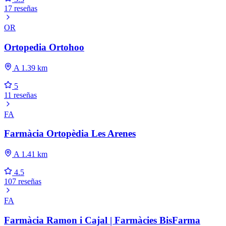
17 reseñas
OR
Ortopedia Ortohoo
A 1.39 km
5
11 reseñas
FA
Farmàcia Ortopèdia Les Arenes
A 1.41 km
4.5
107 reseñas
FA
Farmàcia Ramon i Cajal | Farmàcies BisFarma