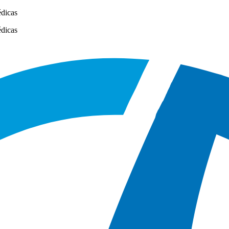
édicas
édicas