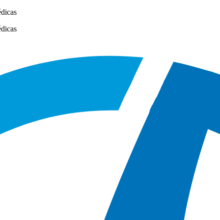
édicas
édicas