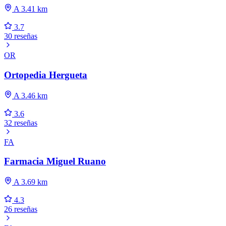
A 3.41 km
3.7
30 reseñas
OR
Ortopedia Hergueta
A 3.46 km
3.6
32 reseñas
FA
Farmacia Miguel Ruano
A 3.69 km
4.3
26 reseñas