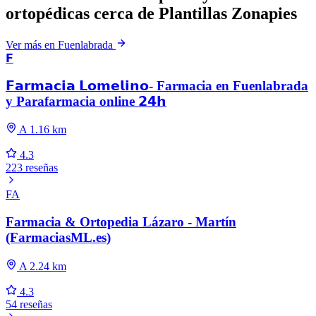
ortopédicas cerca de Plantillas Zonapies
Ver más en Fuenlabrada
𝗙
𝗙𝗮𝗿𝗺𝗮𝗰𝗶𝗮 𝗟𝗼𝗺𝗲𝗹𝗶𝗻𝗼- Farmacia en Fuenlabrada
y Parafarmacia online 𝟮𝟰𝗵
A 1.16 km
4.3
223 reseñas
FA
Farmacia & Ortopedia Lázaro - Martín
(FarmaciasML.es)
A 2.24 km
4.3
54 reseñas