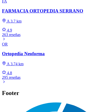
FA
FARMACIA ORTOPEDIA SERRANO
A 3.7 km
4.9
263 reseñas
OR
Ortopedia Neoforma
A 3.74 km
4.8
295 reseñas
Footer