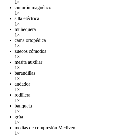
1×
cinturón magnético
1×
silla eléctrica
1×
muñequera
1×
cama ortopédica
1×
zuecos cómodos
1×
mesita auxiliar
1×
barandillas
1×
andador
1×
rodillera
1×
banqueta
1×
grúa
1×
medias de compresión Mediven
1×