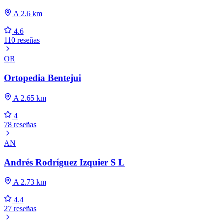
A 2.6 km
4.6
110 reseñas
OR
Ortopedia Bentejui
A 2.65 km
4
78 reseñas
AN
Andrés Rodríguez Izquier S L
A 2.73 km
4.4
27 reseñas