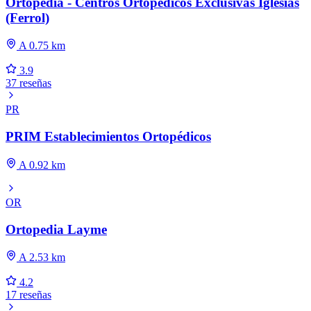
Ortopedia - Centros Ortopédicos Exclusivas Iglesias
(Ferrol)
A 0.75 km
3.9
37 reseñas
PR
PRIM Establecimientos Ortopédicos
A 0.92 km
OR
Ortopedia Layme
A 2.53 km
4.2
17 reseñas