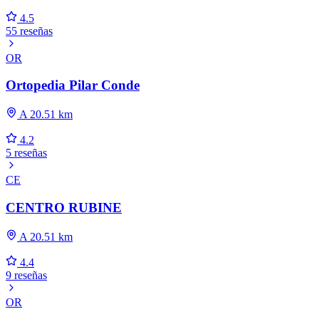
4.5
55 reseñas
OR
Ortopedia Pilar Conde
A 20.51 km
4.2
5 reseñas
CE
CENTRO RUBINE
A 20.51 km
4.4
9 reseñas
OR