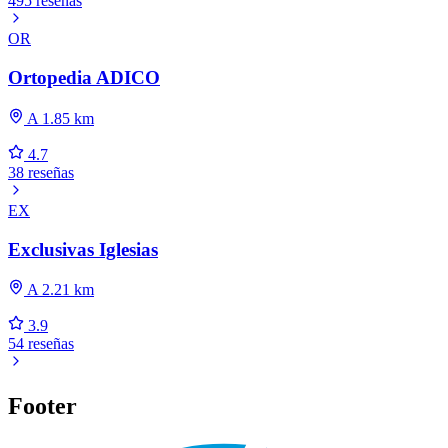
495 reseñas
OR
Ortopedia ADICO
A 1.85 km
4.7
38 reseñas
EX
Exclusivas Iglesias
A 2.21 km
3.9
54 reseñas
Footer