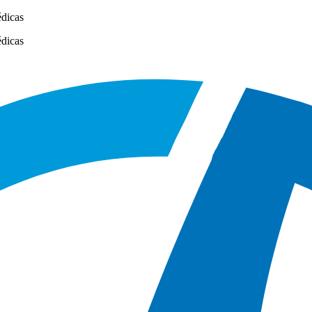
édicas
édicas