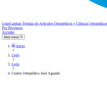
Gran
Capitan
Tiendas de Artículos Ortopédicos y Clínicas Ortopédica
Por Provincia
Acceder
Abrir menú
Inicio
León
León
Centro Ortopédico José Aguado