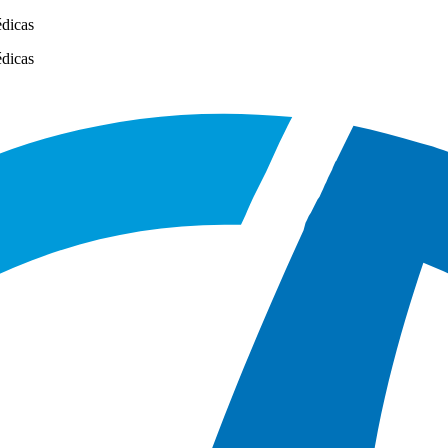
édicas
édicas