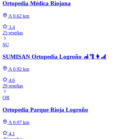
Ortopedia Médica Riojana
A 0.62 km
3.4
25 reseñas
SU
SUMISAN Ortopedia Logroño 🦽🦿👩‍🦼
A 0.92 km
4.6
29 reseñas
OR
Ortopedia Parque Rioja Logroño
A 0.97 km
4.1