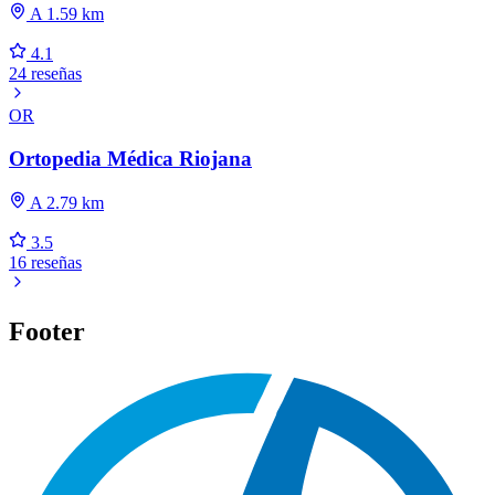
A 1.59 km
4.1
24 reseñas
OR
Ortopedia Médica Riojana
A 2.79 km
3.5
16 reseñas
Footer