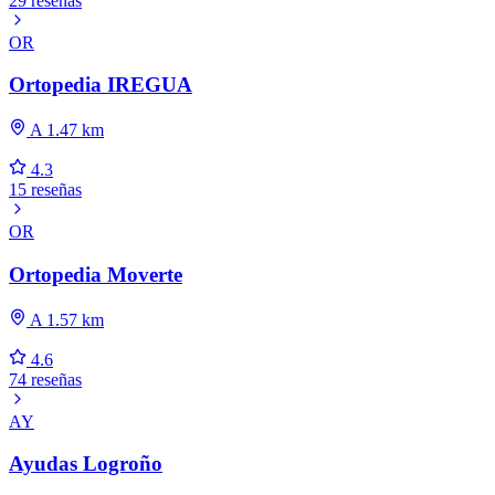
29 reseñas
OR
Ortopedia IREGUA
A 1.47 km
4.3
15 reseñas
OR
Ortopedia Moverte
A 1.57 km
4.6
74 reseñas
AY
Ayudas Logroño