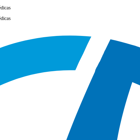
édicas
édicas