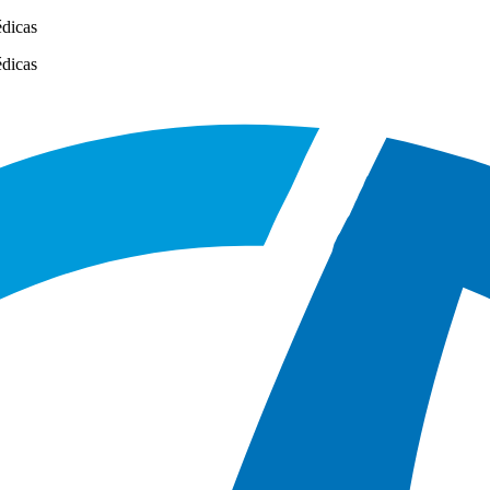
édicas
édicas