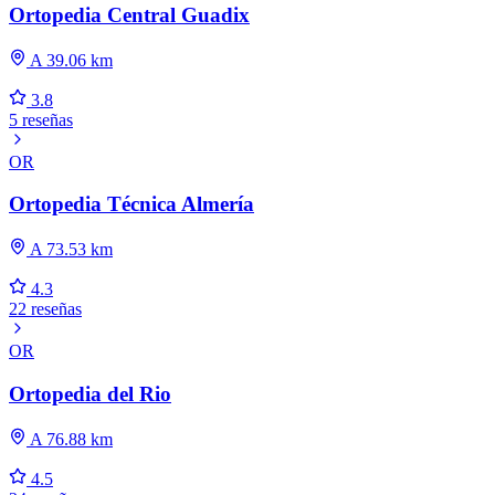
Ortopedia Central Guadix
A 39.06 km
3.8
5 reseñas
OR
Ortopedia Técnica Almería
A 73.53 km
4.3
22 reseñas
OR
Ortopedia del Rio
A 76.88 km
4.5