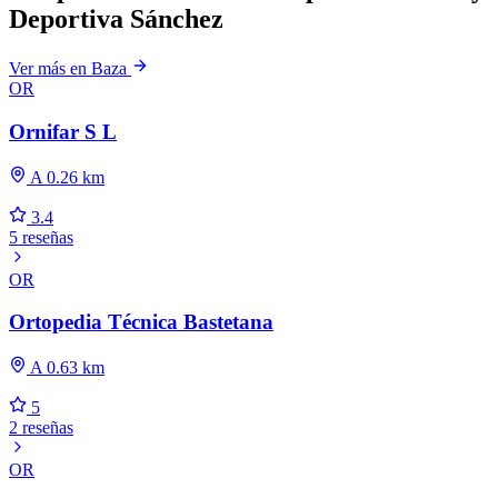
Deportiva Sánchez
Ver más en Baza
OR
Ornifar S L
A 0.26 km
3.4
5 reseñas
OR
Ortopedia Técnica Bastetana
A 0.63 km
5
2 reseñas
OR