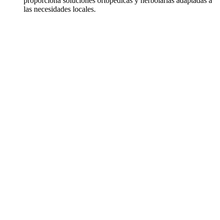
proporciona soluciones ortopédicas y herbolarias adaptadas a
las necesidades locales.