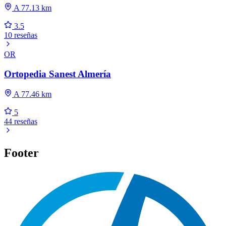
A 77.13 km
3.5
10 reseñas
OR
Ortopedia Sanest Almería
A 77.46 km
5
44 reseñas
Footer