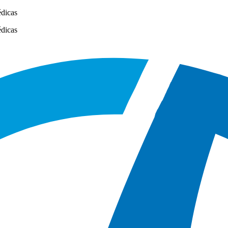
édicas
édicas