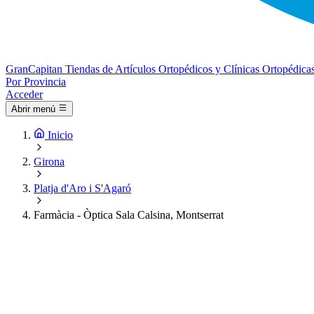
Gran
Capitan
Tiendas de Artículos Ortopédicos y Clínicas Ortopédica
Por Provincia
Acceder
Abrir menú
Inicio
Girona
Platja d'Aro i S'Agaró
Farmàcia - Òptica Sala Calsina, Montserrat