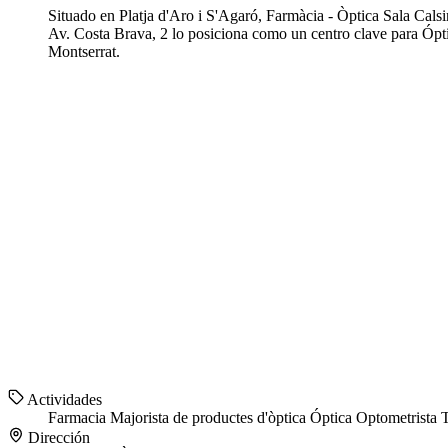
Situado en Platja d'Aro i S'Agaró, Farmàcia - Òptica Sala Cals
Av. Costa Brava, 2 lo posiciona como un centro clave para Ópti
Montserrat.
Actividades
Farmacia
Majorista de productes d'òptica
Óptica
Optometrista
T
Dirección