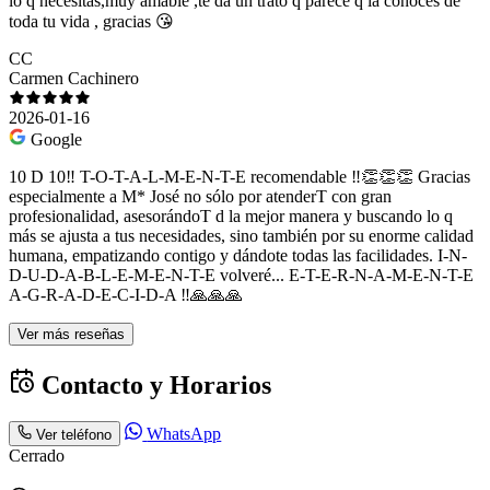
lo q necesitas,muy amable ,te da un trato q parece q la conoces de
toda tu vida , gracias 😘
CC
Carmen Cachinero
2026-01-16
Google
10 D 10‼️ T-O-T-A-L-M-E-N-T-E recomendable ‼️👏👏👏 Gracias
especialmente a M* José no sólo por atenderT con gran
profesionalidad, asesorándoT d la mejor manera y buscando lo q
más se ajusta a tus necesidades, sino también por su enorme calidad
humana, empatizando contigo y dándote todas las facilidades. I-N-
D-U-D-A-B-L-E-M-E-N-T-E volveré... E-T-E-R-N-A-M-E-N-T-E
A-G-R-A-D-E-C-I-D-A ‼️🙏🙏🙏
Ver más reseñas
Contacto y Horarios
WhatsApp
Ver teléfono
Cerrado