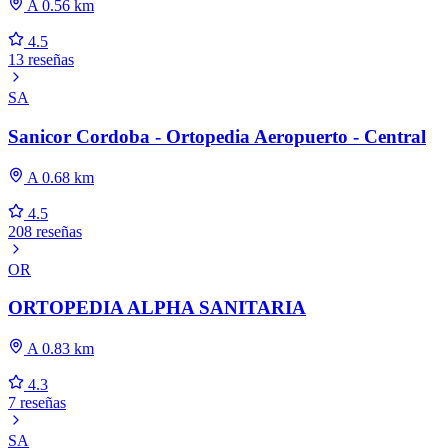
A 0.56 km
4.5
13 reseñas
SA
Sanicor Cordoba - Ortopedia Aeropuerto - Central
A 0.68 km
4.5
208 reseñas
OR
ORTOPEDIA ALPHA SANITARIA
A 0.83 km
4.3
7 reseñas
SA