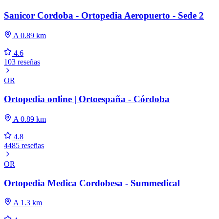
Sanicor Cordoba - Ortopedia Aeropuerto - Sede 2
A 0.89 km
4.6
103 reseñas
OR
Ortopedia online | Ortoespaña - Córdoba
A 0.89 km
4.8
4485 reseñas
OR
Ortopedia Medica Cordobesa - Summedical
A 1.3 km