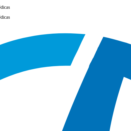
édicas
édicas