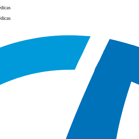
édicas
édicas