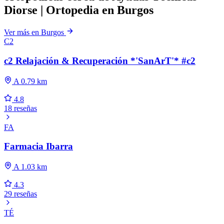
Diorse | Ortopedia en Burgos
Ver más en Burgos
C2
c2 Relajación & Recuperación *'SanArT'* #c2
A 0.79 km
4.8
18 reseñas
FA
Farmacia Ibarra
A 1.03 km
4.3
29 reseñas
TÉ