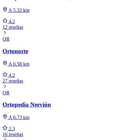
A 5.32 km
4.2
12 reseñas
OR
Ortonorte
A 6.58 km
4.2
27 reseñas
OR
Ortopedia Nervión
A 6.73 km
2.3
16 reseñas