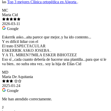
las
Top 3 mejores Clínica ortopédica en Algorta
.
MC
Maria Cid
2026-03-11
Google
Eskerrik asko...aita parece que mejor..y ha ido contento...
Y es difícil lidiar con el
El trato ESPECTACULAR
ESKERRIK ASKO JOSEBA .
Y A TI.. MIREN??MILA ESKER BIHOTZEZ
Eso sí ,.cada cuanto debería de hacerse una plantilla...para que si le
va bien.. no sufra otra vez.. soy la hija de Elías Cid
MD
Maria De Aquitania
2025-01-24
Google
Me han atendido correctamente.
J