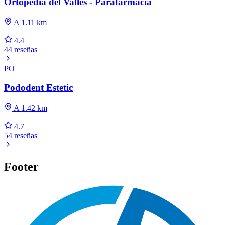
Ortopèdia del Vallès - Parafarmàcia
A 1.11 km
4.4
44 reseñas
PO
Pododent Estetic
A 1.42 km
4.7
54 reseñas
Footer