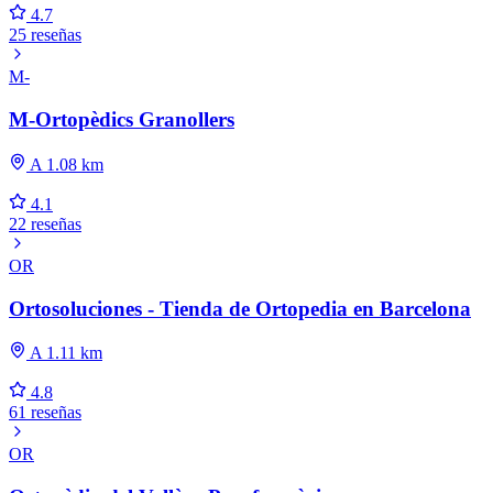
4.7
25 reseñas
M-
M-Ortopèdics Granollers
A 1.08 km
4.1
22 reseñas
OR
Ortosoluciones - Tienda de Ortopedia en Barcelona
A 1.11 km
4.8
61 reseñas
OR