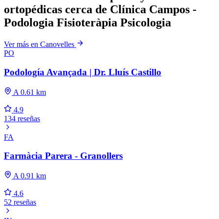
ortopédicas cerca de Clínica Campos -
Podologia Fisioteràpia Psicologia
Ver más en Canovelles
PO
Podología Avançada | Dr. Lluís Castillo
A 0.61 km
4.9
134 reseñas
FA
Farmàcia Parera - Granollers
A 0.91 km
4.6
52 reseñas