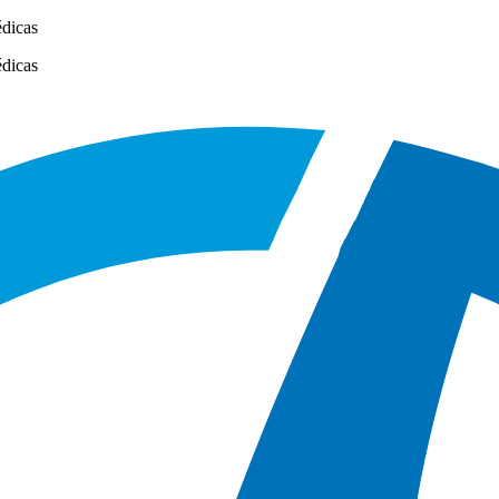
édicas
édicas