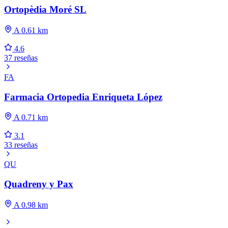
Ortopèdia Moré SL
A 0.61 km
4.6
37 reseñas
FA
Farmacia Ortopedia Enriqueta López
A 0.71 km
3.1
33 reseñas
QU
Quadreny y Pax
A 0.98 km