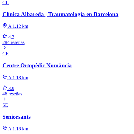
CL
Clínica Albareda | Traumatología en Barcelona
A 1.12 km
4.3
284 reseñas
CE
Centre Ortopèdic Numància
A 1.18 km
3.9
46 reseñas
SE
Seniorsants
A 1.18 km