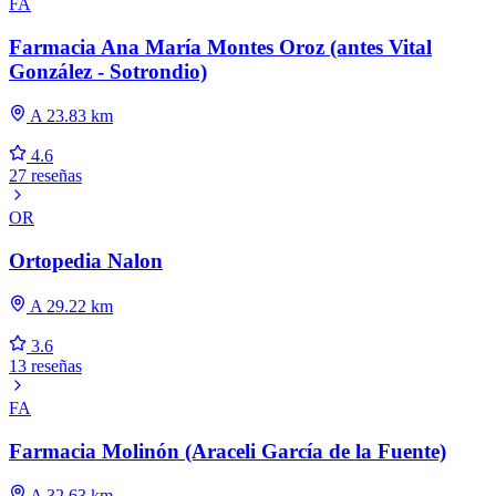
FA
Farmacia Ana María Montes Oroz (antes Vital
González - Sotrondio)
A 23.83 km
4.6
27 reseñas
OR
Ortopedia Nalon
A 29.22 km
3.6
13 reseñas
FA
Farmacia Molinón (Araceli García de la Fuente)
A 32.63 km