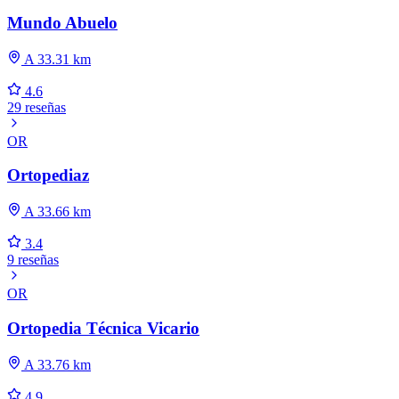
Mundo Abuelo
A 33.31 km
4.6
29 reseñas
OR
Ortopediaz
A 33.66 km
3.4
9 reseñas
OR
Ortopedia Técnica Vicario
A 33.76 km
4.9