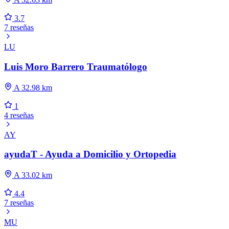
3.7
7 reseñas
LU
Luis Moro Barrero Traumatólogo
A 32.98 km
1
4 reseñas
AY
ayudaT - Ayuda a Domicilio y Ortopedia
A 33.02 km
4.4
7 reseñas
MU