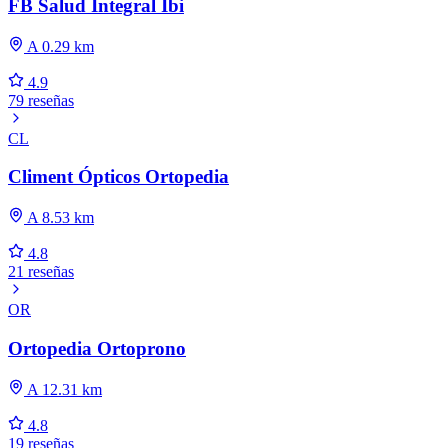
FB Salud Integral Ibi
A 0.29 km
4.9
79 reseñas
CL
Climent Ópticos Ortopedia
A 8.53 km
4.8
21 reseñas
OR
Ortopedia Ortoprono
A 12.31 km
4.8
19 reseñas