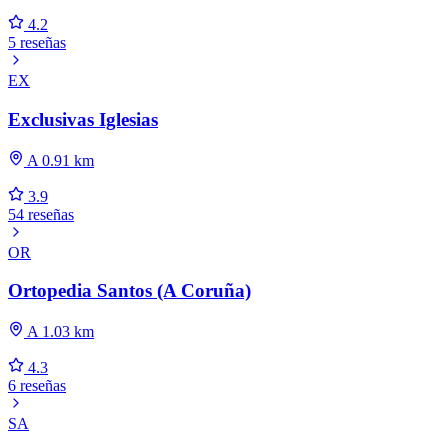
4.2
5 reseñas
EX
Exclusivas Iglesias
A 0.91 km
3.9
54 reseñas
OR
Ortopedia Santos (A Coruña)
A 1.03 km
4.3
6 reseñas
SA